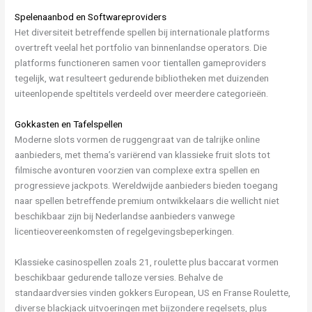
Spelenaanbod en Softwareproviders
Het diversiteit betreffende spellen bij internationale platforms
overtreft veelal het portfolio van binnenlandse operators. Die
platforms functioneren samen voor tientallen gameproviders
tegelijk, wat resulteert gedurende bibliotheken met duizenden
uiteenlopende speltitels verdeeld over meerdere categorieën.
Gokkasten en Tafelspellen
Moderne slots vormen de ruggengraat van de talrijke online
aanbieders, met thema’s variërend van klassieke fruit slots tot
filmische avonturen voorzien van complexe extra spellen en
progressieve jackpots. Wereldwijde aanbieders bieden toegang
naar spellen betreffende premium ontwikkelaars die wellicht niet
beschikbaar zijn bij Nederlandse aanbieders vanwege
licentieovereenkomsten of regelgevingsbeperkingen.
Klassieke casinospellen zoals 21, roulette plus baccarat vormen
beschikbaar gedurende talloze versies. Behalve de
standaardversies vinden gokkers European, US en Franse Roulette,
diverse blackjack uitvoeringen met bijzondere regelsets, plus