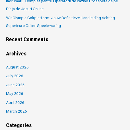
r
Îndrumarul Complet pentru Operatorii de cazino Proaspete de pe
:
Piața de Jocuri Online
WinOlympia Gokplatform: Jouw Definitieve Handleiding richting
Superieure Online Speelervaring
Recent Comments
Archives
August 2026
July 2026
June 2026
May 2026
April 2026
March 2026
Categories