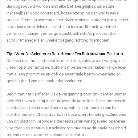
die opgebouwd worden met elke bet. Dergelijke punten zijn
inwisselbaar voor bonusgeld, kosteloze spins dan wel fysieke
prijzen. Premium systemen met diverse niveaus bieden progressief
superieure voordelen naarmate spelers additionele activiteit
vertonen, inclusief verhoogde cashback ratio’s, persoonlijke
accountmanagers en unieke toegang richting toernooien.
Tips Voor De Selecteren Betreffende Een Betrouwbaar Platform
Dit kiezen uit het juiste platform eist zorgvuldige overweging van
uiteenlopende factoren. Gokkers moeten verder kijken vergeleken
met alleen promoties en ook de essentiële betrouwbaarheid en
geschiktheid van een aanbieder evalueren.
Begin met het verifiëren uit de vergunning door dit licentienummer
middels te zoeken bij deze uitgevende autoriteit. Gerenommeerde
licentieverstrekkers publiceren openbare databanken van hun
licentiehouders. Check daarnaast deze operationele geschiedenis
van dit platform; providers die reeds jaren winstgevend opereren
voorzien van positieve trackrecords bieden additionele zekerheid
tegenover nieuwkomers minus track historie.