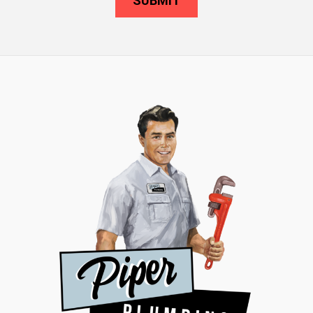
SUBMIT