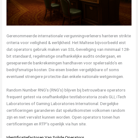
Gerenommeerde internationale vergunningverleners hanteren strikte
criteria voor veiligheid & eerlijkheid. Het Maltese bijvoorbeeld eist
dat operators gebruik maken van SSL-beveiliging van minimaal 128-
bit standaard, regelmatige onafhankelijke audits ondergaan, en
gesepareerde bankrekeningen handhaven voor spelersaldo’s en
bedrijfsmatige kosten. Die eisen bieden vergelijkbare of soms
eventueel strengere protectie dan enkele nationale wetgevingen.
Random Number RNG’s (RNG’s) blijven bij betrouwbare operators
frequent getest via onafhankelijke testlaboratoria zoals GLI, iTech
Laboratories of Gaming Laboratories International. Dergelijke
certificeringen garanderen dat speluitkomsten volkomen random
zijn en niet vervalst kunnen worden. Open operators tonen hun
certificeringen en RTP’s openlijk via hun site.
Identificatiefactoren Van Solide Operators