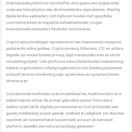
Internationale platforms verschaffen doorgaans ene uitgebreider
scala aan betaalopties dan de binnenlandse equivalenten. Waarbij
Nederlandse aanbieders zich behoren houden met specifieke
controlevereisten en beperkte betaalmethoden, mogen
internationale aanbieders flexibeler functioneren.
Cryptovaluta betalingen representeren een toenemende categorie
gedurende online gokken. Cryptocurrency, Ethereum, LTC en andere
digitale currencies bieden privacy, lage transactiekosten en vlotte
verwerkingstijden. Vele platforms minus Nederlandse toestemming
hebben cryptovaluta volledig ingebouwd in hun betalingssystemen,
inclusief directe omrekening naar speelvaluta en opnames binnen
diverse uren.
Conventionele methoden zoals kredietkaarten, banktransfers en e-
wallets blijven echter de primair gebruikte opties. Favoriete e-
wallets zoals Skrill, digitale portemonnee en EcoCard bieden ene
goede middenweg tussen gemak, snelheid & veiligheid. Die diensten
opereren als tussenschakel tussen bank account en kansspel
platform, dewelke een extra privacylaag genereert.