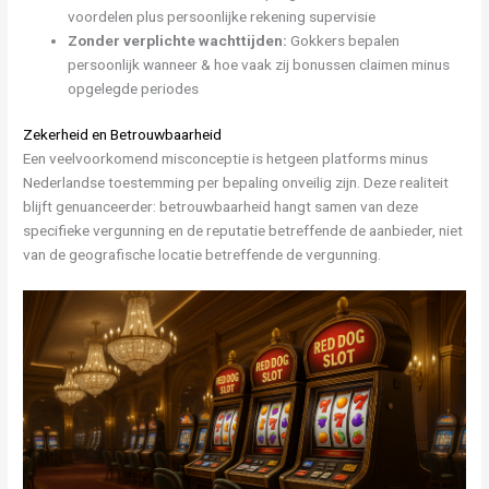
voordelen plus persoonlijke rekening supervisie
Zonder verplichte wachttijden:
Gokkers bepalen
persoonlijk wanneer & hoe vaak zij bonussen claimen minus
opgelegde periodes
Zekerheid en Betrouwbaarheid
Een veelvoorkomend misconceptie is hetgeen platforms minus
Nederlandse toestemming per bepaling onveilig zijn. Deze realiteit
blijft genuanceerder: betrouwbaarheid hangt samen van deze
specifieke vergunning en de reputatie betreffende de aanbieder, niet
van de geografische locatie betreffende de vergunning.