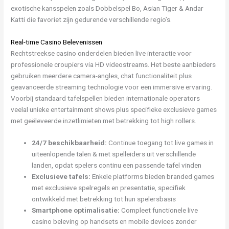
exotische kansspelen zoals Dobbelspel Bo, Asian Tiger & Andar
Katti die favoriet zijn gedurende verschillende regio’s.
Real-time Casino Belevenissen
Rechtstreekse casino onderdelen bieden live interactie voor
professionele croupiers via HD videostreams. Het beste aanbieders
gebruiken meerdere camera-angles, chat functionaliteit plus
geavanceerde streaming technologie voor een immersive ervaring.
Voorbij standaard tafelspellen bieden internationale operators
veelal unieke entertainment shows plus specifieke exclusieve games
met geëleveerde inzetlimieten met betrekking tot high rollers.
24/7 beschikbaarheid:
Continue toegang tot live games in
uiteenlopende talen & met spelleiders uit verschillende
landen, opdat spelers continu een passende tafel vinden
Exclusieve tafels:
Enkele platforms bieden branded games
met exclusieve spelregels en presentatie, specifiek
ontwikkeld met betrekking tot hun spelersbasis
Smartphone optimalisatie:
Compleet functionele live
casino beleving op handsets en mobile devices zonder