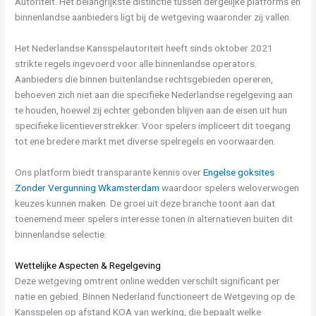
Autoriteit. Het belangrijkste distinctie tussen dergelijke platforms en
binnenlandse aanbieders ligt bij de wetgeving waaronder zij vallen.
Het Nederlandse Kansspelautoriteit heeft sinds oktober 2021
strikte regels ingevoerd voor alle binnenlandse operators.
Aanbieders die binnen buitenlandse rechtsgebieden opereren,
behoeven zich niet aan die specifieke Nederlandse regelgeving aan
te houden, hoewel zij echter gebonden blijven aan de eisen uit hun
specifieke licentieverstrekker. Voor spelers impliceert dit toegang
tot ene bredere markt met diverse spelregels en voorwaarden.
Ons platform biedt transparante kennis over
Engelse goksites
Zonder Vergunning Wkamsterdam
waardoor spelers weloverwogen
keuzes kunnen maken. De groei uit deze branche toont aan dat
toenemend meer spelers interesse tonen in alternatieven buiten dit
binnenlandse selectie.
Wettelijke Aspecten & Regelgeving
Deze wetgeving omtrent online wedden verschilt significant per
natie en gebied. Binnen Nederland functioneert de Wetgeving op de
Kansspelen op afstand KOA van werking, die bepaalt welke