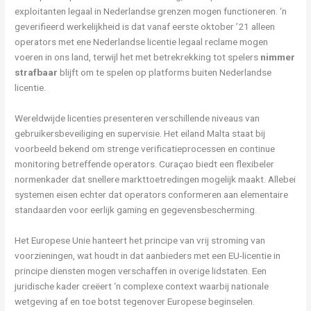
exploitanten legaal in Nederlandse grenzen mogen functioneren. ‘n
geverifieerd werkelijkheid is dat vanaf eerste oktober ’21 alleen
operators met ene Nederlandse licentie legaal reclame mogen
voeren in ons land, terwijl het met betrekrekking tot spelers
nimmer
strafbaar
blijft om te spelen op platforms buiten Nederlandse
licentie.
Wereldwijde licenties presenteren verschillende niveaus van
gebruikersbeveiliging en supervisie. Het eiland Malta staat bij
voorbeeld bekend om strenge verificatieprocessen en continue
monitoring betreffende operators. Curaçao biedt een flexibeler
normenkader dat snellere markttoetredingen mogelijk maakt. Allebei
systemen eisen echter dat operators conformeren aan elementaire
standaarden voor eerlijk gaming en gegevensbescherming.
Het Europese Unie hanteert het principe van vrij stroming van
voorzieningen, wat houdt in dat aanbieders met een EU-licentie in
principe diensten mogen verschaffen in overige lidstaten. Een
juridische kader creëert ‘n complexe context waarbij nationale
wetgeving af en toe botst tegenover Europese beginselen.