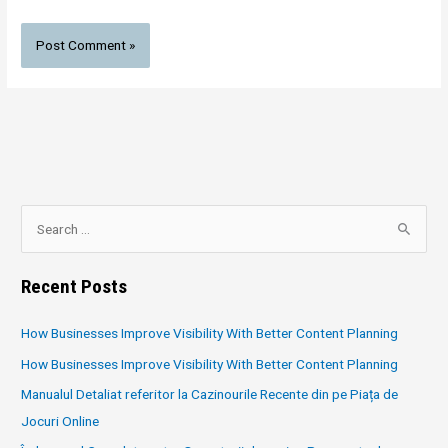
S
e
Recent Posts
a
r
How Businesses Improve Visibility With Better Content Planning
c
How Businesses Improve Visibility With Better Content Planning
h
Manualul Detaliat referitor la Cazinourile Recente din pe Piața de
f
Jocuri Online
o