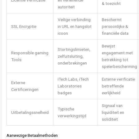
& toezicht
autoriteit
Veilige verbinding
Beschermt
SSL Encryptie
in URL en hangslot
persoonlijke &
icoon
financiële data
Bewijst
Stortingslimieten,
Responsible gaming
engagement met
zelfuitsluiting,
Tools
betrekking tot
onderbrekingen
spelerbescherming
iTech Labs, iTech
Externe verificatie
Externe
Laboratories
betreffende
Certificeringen
badges
eerlijkheid
Signaal van
Typische
Uitbetalingssnelheid
liquiditeit en
verwerkingstijd
soliditeit
Aanwezige Betaalmethoden