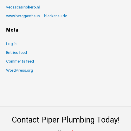
vegascasinohero.nl
www.berggasthaus – bleckenau.de
Meta
Log in
Entries feed
Comments feed
WordPress.org
Contact Piper Plumbing Today!