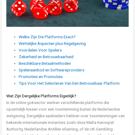
Welke Zijn Die Platforms Exact?
Wettelijke Aspecten plus Regelgeving
Voordelen Voor Spelers
Zekerheid en Betrouwbaarheid
Beschikbare Betaalmethoden
Spelenaanbod en Softwareproviders
Promoties en Promoties
Tips Voor Het Selecteren Van Een Betrouwbaar Platform
Wat Zijn Dergelijke Platforms Eigenlijk?
In de online goksector werken verschillende platforms die
opzettelijk kiezen voor een toestemming buiten de Nederlandse
wetgeving. Dergelijke aanbieders hebben over toestemmingen van
bekende internationale instanties zoals deze Malta Kansspel
Authority, Nederlandse Antillen eGaming, of de UK Gambling